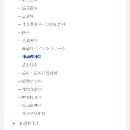
泌尿器科
皮膚科
耳鼻咽喉科・頭頸部外科
眼科
形成外科
麻酔科ペインクリニック
神経精神科
放射線科
歯科・歯科口腔外科
緩和ケア科
救急救命科
中央検査科
臨床病理科
遺伝子診断科
看護局