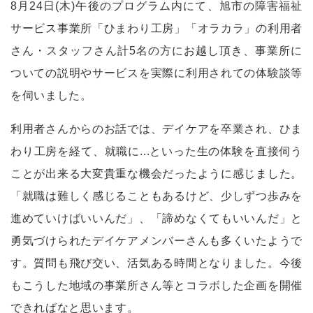
8
月
24
日
(
木
)
午後のプログラム内にて、旭市の障害福祉
サービス事業所「ひまわり工房」「オラカラ」の利用者
さん・スタッフさん計
5
名の方にお越し頂き、事業所に
ついての説明やサービスを実際に利用されての体験談等
を伺いました。
利用者さんからのお話では、デイケアを卒業され、ひま
わり工房を経て、就職に...といった生の体験を直接伺う
ことが出来る大変貴重な機会だったように感じました。
「就職は難しく感じることもあるけど、少しずつ歩みを
進めていけばいいんだ」、「諦めなくてもいいんだ」と
勇気づけられたデイケアメンバーさんも多くいたようで
す。質問も飛び交い、活気ある時間となりました。今後
もこうした地域の事業所さん等とコラボした企画を開催
できればなと思います。