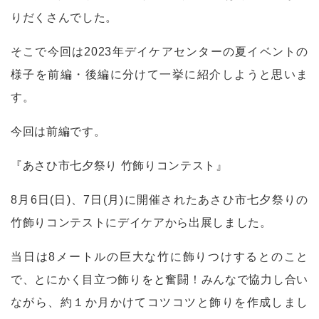
りだくさんでした。
そこで今回は
2023
年デイケアセンターの夏イベントの
様子を前編・後編に分けて一挙に紹介しようと思いま
す。
今回は前編です。
『あさひ市七夕祭り 竹飾りコンテスト』
8
月
6
日
(
日
)
、
7
日
(
月
)
に開催されたあさひ市七夕祭りの
竹飾りコンテストにデイケアから出展しました。
当日は
8
メートルの巨大な竹に飾りつけするとのこと
で、とにかく目立つ飾りをと奮闘！みんなで協力し合い
ながら、約１か月かけてコツコツと飾りを作成しまし