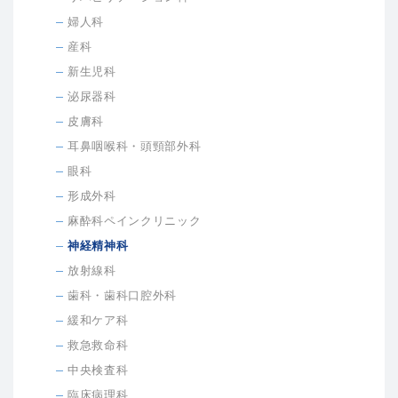
婦人科
産科
新生児科
泌尿器科
皮膚科
耳鼻咽喉科・頭頸部外科
眼科
形成外科
麻酔科ペインクリニック
神経精神科
放射線科
歯科・歯科口腔外科
緩和ケア科
救急救命科
中央検査科
臨床病理科