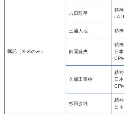
精神
吉田龍平
JAT
三浦大地
精神
精神
嘱託（外来のみ）
御園覚夫
日本
CPM
精神
久保田宗樹
日本
CPM
精神
杉田沙織
日本