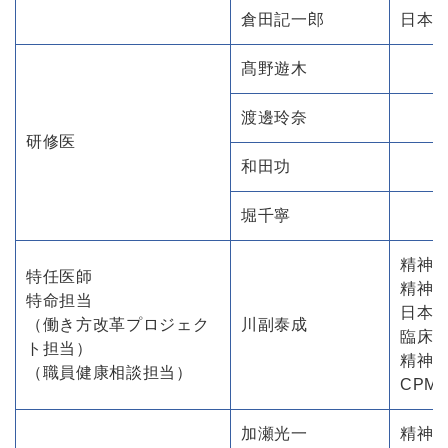
倉田記一郎
日本
髙野遊木
渡邊玲奈
研修医
和田功
堀千寧
精神
特任医師
精神
特命担当
日本精
（働き方改革プロジェク
川副泰成
臨床
ト担当）
精神
（職員健康相談担当）
CPM
加瀬光一
精神