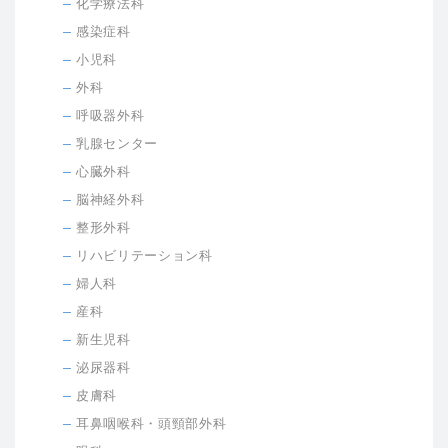
化学療法科
感染症科
小児科
外科
呼吸器外科
乳腺センター
心臓外科
脳神経外科
整形外科
リハビリテーション科
婦人科
産科
新生児科
泌尿器科
皮膚科
耳鼻咽喉科・頭頸部外科