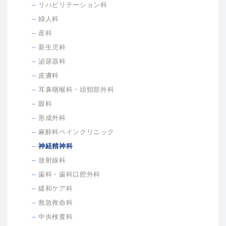
リハビリテーション科
婦人科
産科
新生児科
泌尿器科
皮膚科
耳鼻咽喉科・頭頸部外科
眼科
形成外科
麻酔科ペインクリニック
神経精神科
放射線科
歯科・歯科口腔外科
緩和ケア科
救急救命科
中央検査科