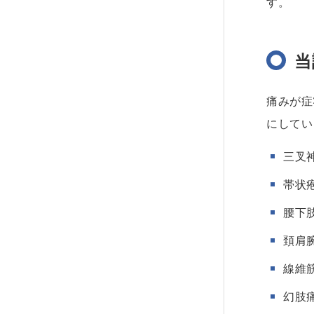
す。
当
痛みが症
にしてい
三叉
帯状
腰下
頚肩
線維
幻肢