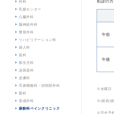
初診の
外科
乳腺センター
心臓外科
脳神経外科
整形外科
午前
リハビリテーション科
婦人科
産科
午後
新生児科
泌尿器科
皮膚科
耳鼻咽喉科・頭頸部外科
※水曜日
眼科
形成外科
※(術前)
麻酔科ペインクリニック
※完全予