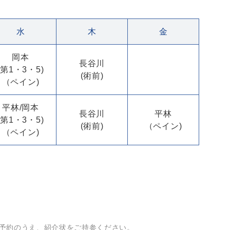
水
木
金
岡本
長谷川
(第1・3・5)
(術前)
（ペイン)
平林/岡本
長谷川
平林
(第1・3・5)
(術前)
（ペイン)
（ペイン)
予約のうえ、紹介状をご持参ください。