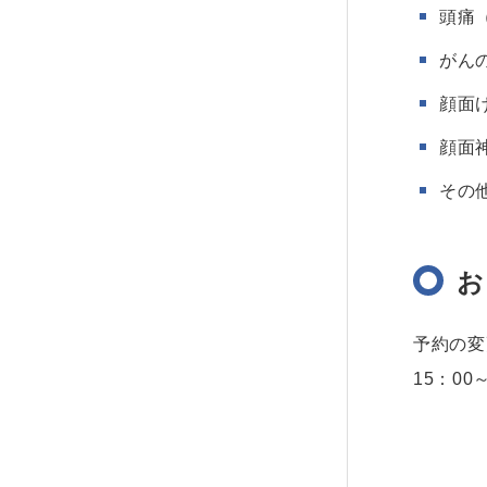
頭痛
がん
顔面
顔面
その
お
予約の変
15：0