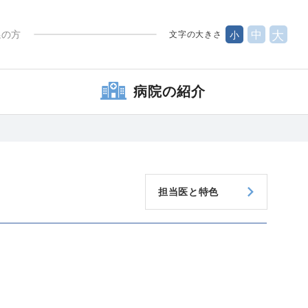
係の方
中
大
文字の大きさ
小
病院の紹介
担当医と特色