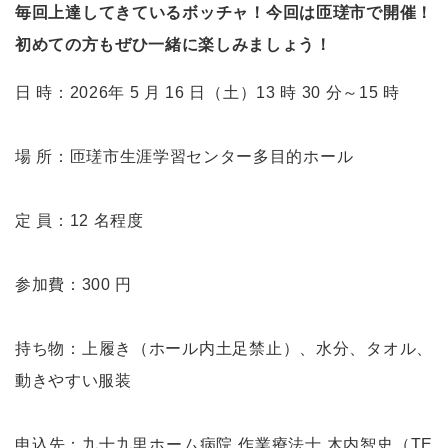
毎回上達してきているボッチャ！今回は匝瑳市で開催！
初めての方もぜひ一緒に楽しみましょう！
日 時：2026年 5 月 16 日（土）13 時 30 分～15 時
場 所：匝瑳市生涯学習センター多目的ホール
定 員：12 名程度
参加費：300 円
持ち物：上履き（ホール内土足禁止）、水分、タオル、
動きやすい服装
申込先：九十九里ホーム病院 作業療法士 木内智史（TE